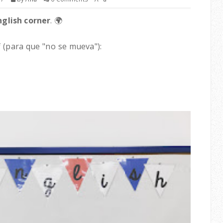
nglish corner
. 🌍
formato pdf (para que "no se mueva"):