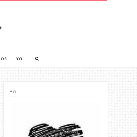
a
SOS
YO
YO