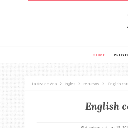
HOME
PROYE
La tiza de Ana
ingles
recursos
English cor
English c
domingo, octubre 15, 20