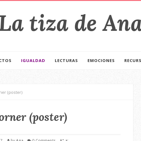
La tiza de An
CTOS
IGUALDAD
LECTURAS
EMOCIONES
RECUR
ner (poster)
orner (poster)
+
-
17
by
Ana
0 Comments
A
a