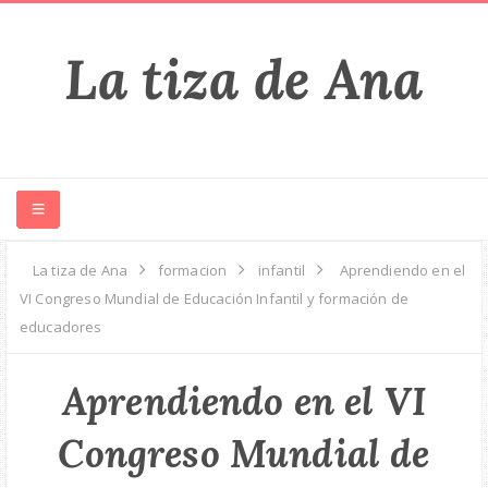
La tiza de Ana
HOME
La tiza de Ana
formacion
infantil
Aprendiendo en el
VI Congreso Mundial de Educación Infantil y formación de
PROYECTOS
educadores
IGUALDAD
Aprendiendo en el VI
Congreso Mundial de
LECTURAS