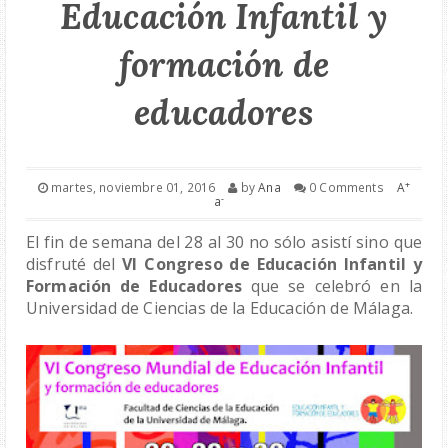
Educación Infantil y
Recomendaciones Lectoras
formación de
Cuentos
educadores
EMOCIONES
RECURSOS
+
martes, noviembre 01, 2016
by
Ana
0 Comments
A
-
a
YO
El fin de semana del 28 al 30 no sólo asistí sino que 
disfruté del 
VI Congreso de Educación Infantil y 
Formación de Educadores 
que se celebró en la 
Universidad de Ciencias de la Educación de Málaga. 